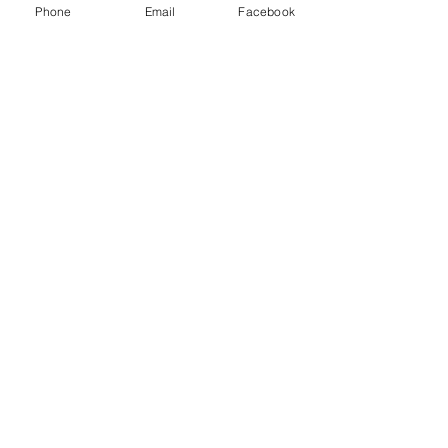
Phone
Email
Facebook
Cod. art. 21161 5
L
Per info e ordini
contattaci
Ballistol Plants • Espositore
21 Pz. Flacone 50 ml